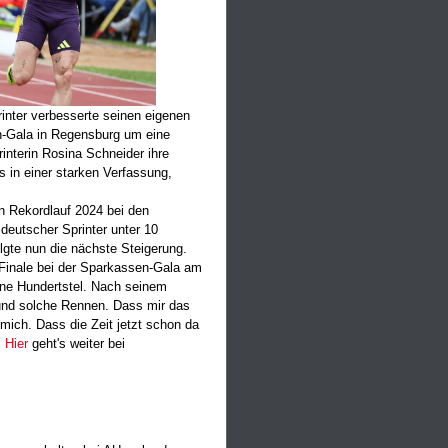
rinter verbesserte seinen eigenen
en-Gala in Regensburg um eine
interin Rosina Schneider ihre
s in einer starken Verfassung,
n Rekordlauf 2024 bei den
deutscher Sprinter unter 10
gte nun die nächste Steigerung.
m Finale bei der Sparkassen-Gala am
ne Hundertstel. Nach seinem
n und solche Rennen. Dass mir das
 mich. Dass die Zeit jetzt schon da
.
Hier
geht's weiter bei